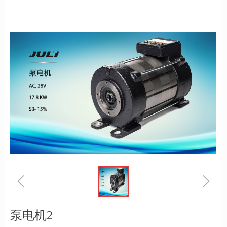
ꁆ
ꁇ
泵电机2