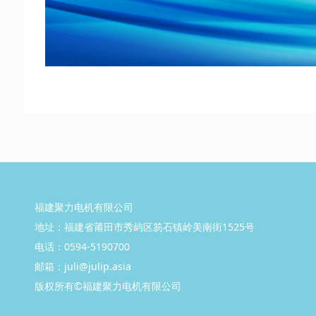
福建聚力电机有限公司
地址：福建省莆田市秀屿区笏石镇岭美南街1525号
电话：0594-5190700
邮箱：juli@julip.asia
版权所有©
福建聚力
电机有
限公司