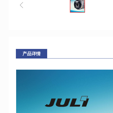
ꁆ
产品详情