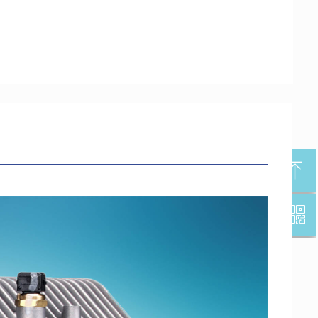
ꁸ
ꀥ
回到顶部
微信二维码