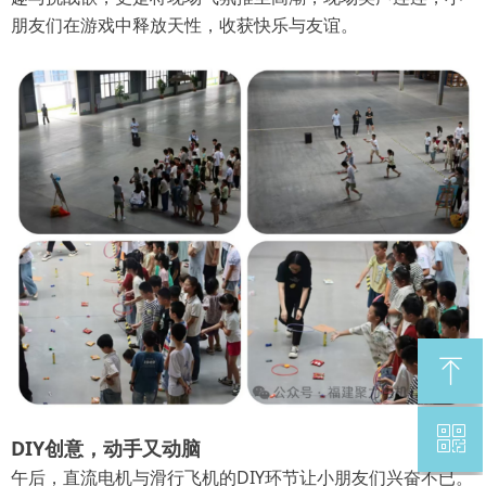
朋友们在游戏中释放天性，收获快乐与友谊。
ꁸ
ꀥ
回到顶部
DIY创意，动手又动脑
午后，直流电机与滑行飞机的DIY环节让
小朋友们兴奋不已。