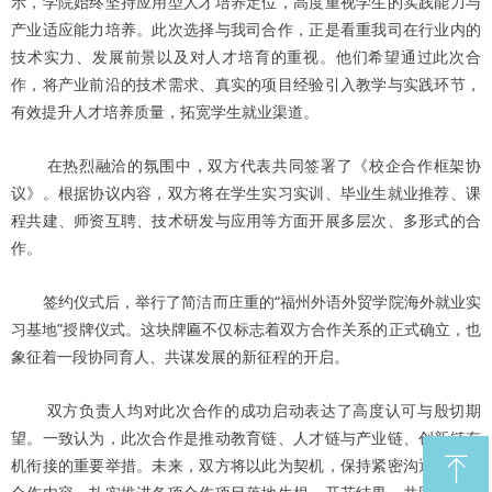
示，学院始终坚持应用型人才培养定位，高度重视学生的实践能力与
产业适应能力培养。此次选择与我司合作，正是看重我司在行业内的
技术实力、发展前景以及对人才培育的重视。他们希望通过此次合
作，将产业前沿的技术需求、真实的项目经验引入教学与实践环节，
有效提升人才培养质量，拓宽学生就业渠道。
在热烈融洽的氛围中，双方代表共同签署了《校企合作框架协
议》。根据协议内容，双方将在学生实习实训、毕业生就业推荐、课
程共建、师资互聘、技术研发与应用等方面开展多层次、多形式的合
作。
签约仪式后，举行了简洁而庄重的“福州外语外贸学院海外就业实
习基地”授牌仪式。这块牌匾不仅标志着双方合作关系的正式确立，也
象征着一段协同育人、共谋发展的新征程的开启。
双方负责人均对此次合作的成功启动表达了高度认可与殷切期
望。一致认为，此次合作是推动教育链、人才链与产业链、创新链有
ꁸ
机衔接的重要举措。未来，双方将以此为契机，保持紧密沟通，细化