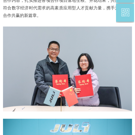
合作内容，扎实推进各项合作项目落地生根、开花结果，共同为培养
符合数字经济时代需求的高素质应用型人才贡献力量，携手开创校企
ꀥ
回到顶部
合作共赢的新篇章。
微信二维码