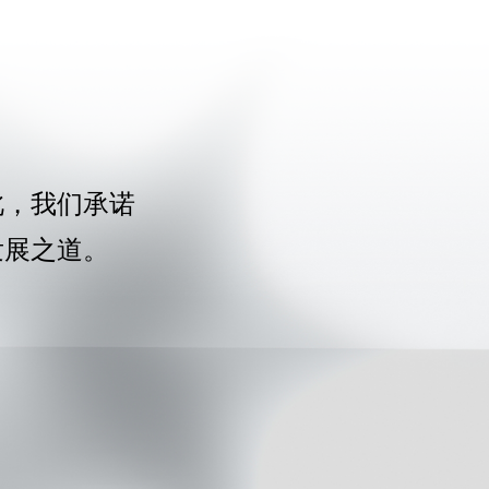
此，我们承诺
发展之道。