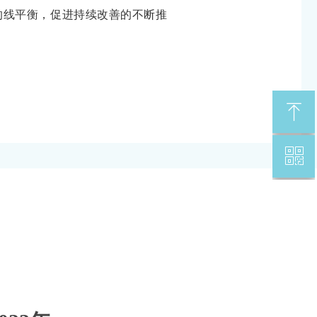
的线平衡，促进持续改善的不断推
ꁸ
ꀥ
回到顶部
微信二维码