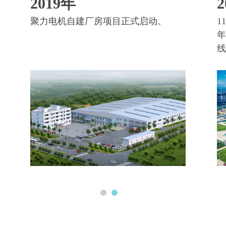
2019年
2
聚力电机自建厂房项目正式启动。
1
年
线