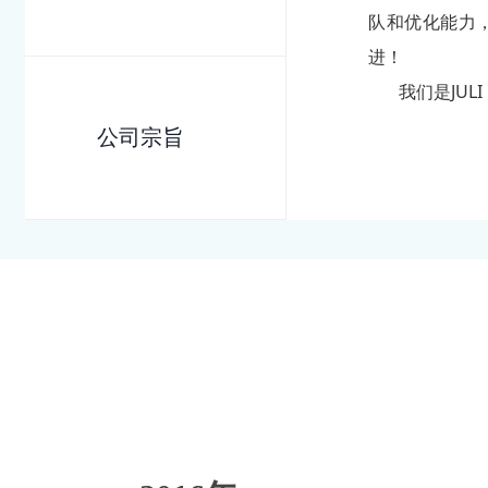
队和优化能力
进！
我们是JULI
公司宗旨