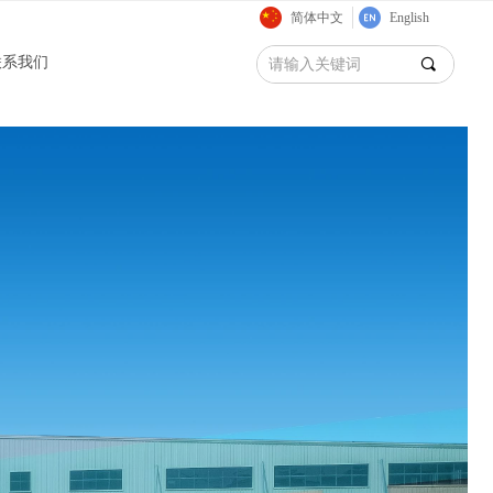
简体中文
English
联系我们
끠