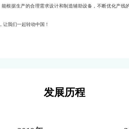
，能根据生产的合理需求设计和制造辅助设备，不断优化产线
，让我们一起转动中国！
发展历程